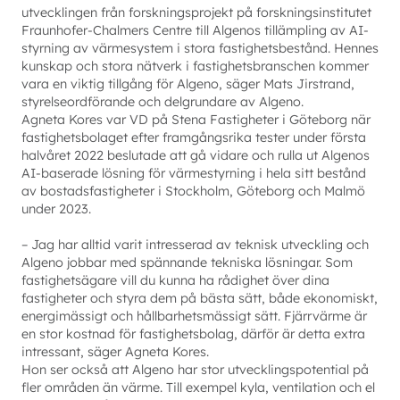
utvecklingen från forskningsprojekt på forskningsinstitutet
Fraunhofer-Chalmers Centre till Algenos tillämpling av AI-
styrning av värmesystem i stora fastighetsbestånd. Hennes
kunskap och stora nätverk i fastighetsbranschen kommer
vara en viktig tillgång för Algeno, säger Mats Jirstrand,
styrelseordförande och delgrundare av Algeno.
Agneta Kores var VD på Stena Fastigheter i Göteborg när
fastighetsbolaget efter framgångsrika tester under första
halvåret 2022 beslutade att gå vidare och rulla ut Algenos
AI-baserade lösning för värmestyrning i hela sitt bestånd
av bostadsfastigheter i Stockholm, Göteborg och Malmö
under 2023.
– Jag har alltid varit intresserad av teknisk utveckling och
Algeno jobbar med spännande tekniska lösningar. Som
fastighetsägare vill du kunna ha rådighet över dina
fastigheter och styra dem på bästa sätt, både ekonomiskt,
energimässigt och hållbarhetsmässigt sätt. Fjärrvärme är
en stor kostnad för fastighetsbolag, därför är detta extra
intressant, säger Agneta Kores.
Hon ser också att Algeno har stor utvecklingspotential på
fler områden än värme. Till exempel kyla, ventilation och el