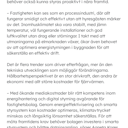
behöver också kunna styras proaktivt i nära framtid.
– Fastigheten kan ses som en processindustri, där allt
fungerar smidigt och effektivt utan att hyresgästen märker
av det. Inomhusklimatet ska vara stabilt, med jämn
temperatur, väl fungerande installationer och god
luftkvalitet utan drag eller störningar. I takt med att
utmaningarna på elmarknaden växer, ökar även behovet
av att optimera energistyrningen i byggnaden för att
säkerställa en effektiv drift.
Det är flera trender som driver efterfrågan, mer än den
tekniska utvecklingen som möjliggör förändringarna.
Hållbarhetsperspektivet är en stor drivkraft, den andra är
ekonomi med allt större kostnader för fjärrvärmen.
– Med ökande mediakostnader blir rätt kompetens inom
energihantering och digital styrning avgörande för
fastighetsbolag. Genom energieffektivisering och smarta
styrsystem kan kostnader optimeras, klimatavtrycket
minskas och långsiktig lönsamhet säkerställas. För att
möta framtidens krav behöver bolagen investera i smarta
styrsystem och bättre datainsamling, säger Agneta Kores.