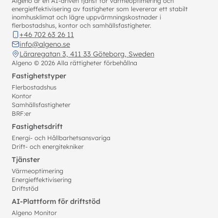
Algeno är en AI-driven tjänst för värmeoptimering och
energieffektivisering av fastigheter som levererar ett stabilt
inomhusklimat och lägre uppvärmningskostnader i
flerbostadshus, kontor och samhällsfastigheter.
+46 702 63 26 11
info@algeno.se
Läraregatan 3, 411 33 Göteborg, Sweden
Algeno ©
2026
Alla rättigheter förbehållna
Fastighetstyper
Flerbostadshus
Kontor
Samhällsfastigheter
BRF:er
Fastighetsdrift
Energi- och Hållbarhetsansvariga
Drift- och energitekniker
Tjänster
Värmeoptimering
Energieffektivisering
Driftstöd
AI-Plattform för driftstöd
Algeno Monitor