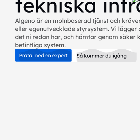
tekniska infr
Algeno är en molnbaserad tjänst och kräver 
eller egenutvecklade styrsystem. Vi lägger 
det ni redan har, och hämtar genom säker
befintliga system.
Prata med en expert
Så kommer du igång