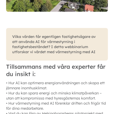
Vilka värden får egentligen fastighetsägare av
att använda AI för värmestyrning i
fastighetsbeståndet? I detta webbinarium
utforskar vi värdet med värmestyrning med AI
Tillsammans med våra experter får
du insikt i:
• Hur AI kan optimera energianvändningen och skapa ett
jämnare inomhusklimat.
• Hur du kan spara energi och minska klimatpåverkan –
utan att kompromissa med hyresgästernas komfort.
• Hur värmestyrning med AI förenklar driften och frigör tid
för dina medarbetare.
• Vad du kan lära av Helsingborgshems pilotprojekt med